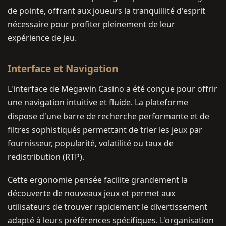
de pointe, offrant aux joueurs la tranquillité d'esprit
nécessaire pour profiter pleinement de leur
expérience de jeu.
Interface et Navigation
L'interface de Megawin Casino a été conçue pour offrir
une navigation intuitive et fluide. La plateforme
dispose d'une barre de recherche performante et de
filtres sophistiqués permettant de trier les jeux par
fournisseur, popularité, volatilité ou taux de
redistribution (RTP).
Cette ergonomie pensée facilite grandement la
découverte de nouveaux jeux et permet aux
utilisateurs de trouver rapidement le divertissement
adapté à leurs préférences spécifiques. L'organisation