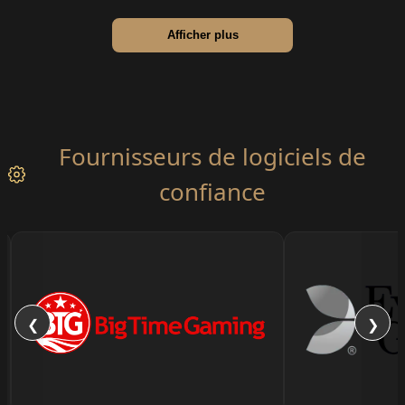
Afficher plus
Fournisseurs de logiciels de
confiance
❮
❯