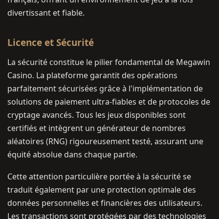
divertissant et fiable.
Licence et Sécurité
La sécurité constitue le pilier fondamental de Megawin
Casino. La plateforme garantit des opérations
parfaitement sécurisées grâce à l'implémentation de
solutions de paiement ultra-fiables et de protocoles de
cryptage avancés. Tous les jeux disponibles sont
certifiés et intègrent un générateur de nombres
aléatoires (RNG) rigoureusement testé, assurant une
équité absolue dans chaque partie.
Cette attention particulière portée à la sécurité se
traduit également par une protection optimale des
données personnelles et financières des utilisateurs.
Les transactions sont protégées par des technologies