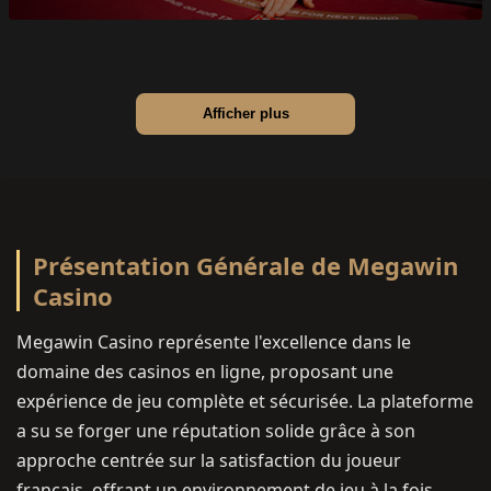
Afficher plus
Présentation Générale de Megawin
Casino
Megawin Casino représente l'excellence dans le
domaine des casinos en ligne, proposant une
expérience de jeu complète et sécurisée. La plateforme
a su se forger une réputation solide grâce à son
approche centrée sur la satisfaction du joueur
français, offrant un environnement de jeu à la fois