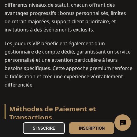
différents niveaux de statut, chacun offrant des
avantages progressifs : bonus personnalisés, limites
de retrait majorées, support client prioritaire, et
invitations à des événements exclusifs.
Les joueurs VIP bénéficient également d'un
gestionnaire de compte dédié, garantissant un service
personnalisé et une attention particulière à leurs
besoins spécifiques. Cette approche premium renforce
la fidélisation et crée une expérience véritablement
différenciée.
Méthodes de Paiement et
Transactions
S'INSCRIRE
INSCRIPTION
Megawin Casino propose un système de paiement