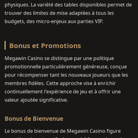
physiques. La variété des tables disponibles permet de
trouver des limites de mise adaptées à tous les
budgets, des micro-enjeux aux parties VIP.
Bonus et Promotions
Megawin Casino se distingue par une politique
promotionnelle particulièrement généreuse, conçue
pour récompenser tant les nouveaux joueurs que les
membres fidèles. Cette approche vise à enrichir
continuellement l'expérience de jeu et à offrir une
valeur ajoutée significative.
Bonus de Bienvenue
Le bonus de bienvenue de Megawin Casino figure