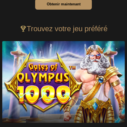
Obtenir maintenant
Trouvez votre jeu préféré