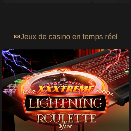
Jeux de casino en temps réel