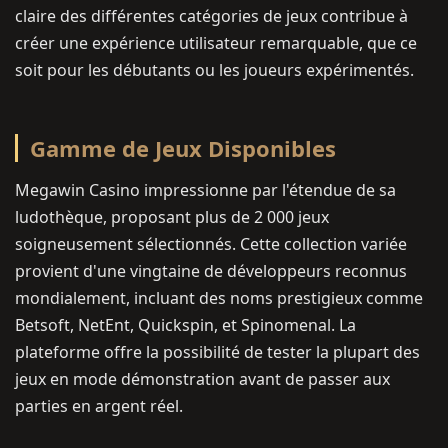
claire des différentes catégories de jeux contribue à
créer une expérience utilisateur remarquable, que ce
soit pour les débutants ou les joueurs expérimentés.
Gamme de Jeux Disponibles
Megawin Casino impressionne par l'étendue de sa
ludothèque, proposant plus de 2 000 jeux
soigneusement sélectionnés. Cette collection variée
provient d'une vingtaine de développeurs reconnus
mondialement, incluant des noms prestigieux comme
Betsoft, NetEnt, Quickspin, et Spinomenal. La
plateforme offre la possibilité de tester la plupart des
jeux en mode démonstration avant de passer aux
parties en argent réel.